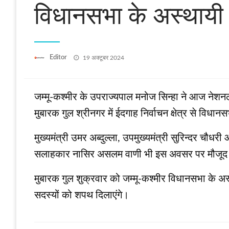
विधानसभा के अस्‍थायी अ
Posted
Editor
19 अक्टूबर 2024
on
जम्‍मू-कश्‍मीर के उपराज्‍यपाल मनोज सिन्‍हा ने आज नेशन
मुबारक गुल श्रीनगर में ईदगाह निर्वाचन क्षेत्र से विध
मुख्‍यमंत्री उमर अब्‍दुल्‍ला, उपमुख्‍यमंत्री सुरिन्‍दर च
सलाहकार नासिर असलम वाणी भी इस अवसर पर मौजूद
मुबारक गुल शुक्रवार को जम्‍मू-कश्‍मीर विधानसभा के अस्
सदस्‍यों को शपथ दिलाएंगे।