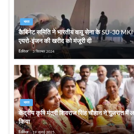
भारत
कैबिनेट समिति ने भारतीय वायु सेना के SU-30 MKI 
एयरो-इंजन की खरीद को मंजूरी दी
Editor
3 सितम्बर 2024
भारत
केंद्रीय कृषि मंत्री शिवराज सिंह चौहान ने गुजरात में
किया
Editor
19 जुलाई 2025