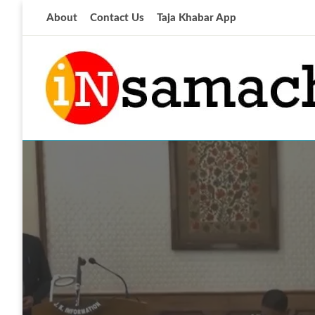
Skip
About
Contact Us
Taja Khabar App
to
content
आज की ताजा खबर
insamachar