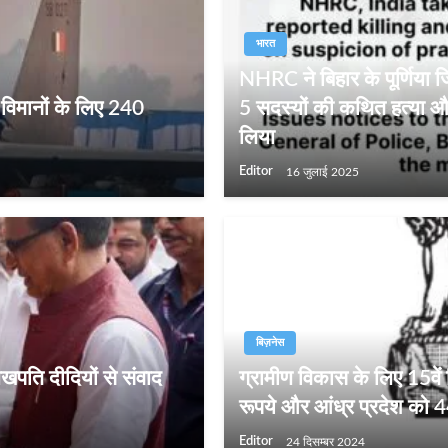
भारत
NHRC ने बिहार के पूर्णिया जि
विमानों के लिए 240
5 सदस्यों की कथित हत्या और
लिया
Editor
16 जुलाई 2025
बिज़नेस
 लखपति दीदियों से संवाद
ग्रामीण विकास के लिए 15वें
रूपये और आंध्र प्रदेश को 
Editor
24 दिसम्बर 2024