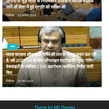
उत्पादों से जुड़े भारत के नियामकीय परिवेश में व्‍यापक बदलाव
लाने की दिशा में हुई प्रगति की समीक्षा की
Editor
22 अगस्त 2024
भारत
भारत सरकार ऑनलाइन गेमिंग की लत के विरुद्ध कदम उठा रही
है; वर्ष 2022-24 के बीच ऑनलाइन सट्टेबाजी/जुआ/गेमिंग
वेबसाइटों से संबंधित 1298 अवरोधन (ब्लॉकिंग) निर्देश जारी
किए
Editor
20 मार्च 2025
Theme by Silk Themes