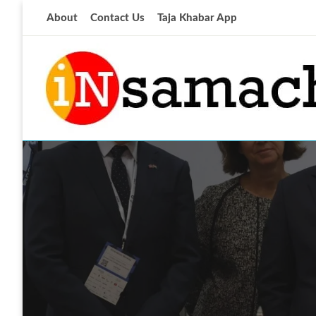
Skip
About
Contact Us
Taja Khabar App
to
content
आज की ताजा खबर
insamachar