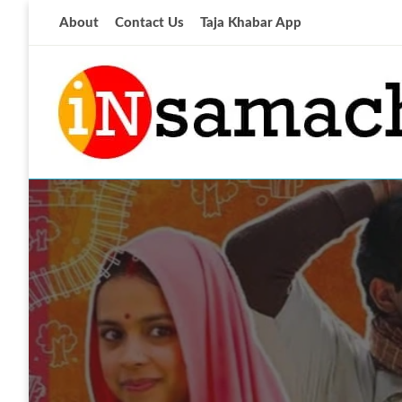
Skip
About
Contact Us
Taja Khabar App
to
content
आज की ताजा खबर
insamachar