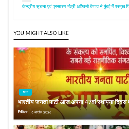
पोस्ट
Previous
केन्‍द्रीय सूचना एवं प्रसारण मंत्री अश्विनी वैष्णव ने मुंबई में प्रमुख
Post
Next
नेविगेशन
Post
YOU MIGHT ALSO LIKE
भारत
भारतीय जनता पार्टी आज अपना 47वां स्‍थापना दिवस म
Editor
6 अप्रैल 2026