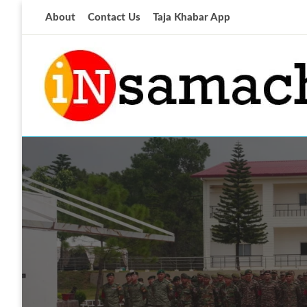
Skip
About
Contact Us
Taja Khabar App
to
content
आज की ताजा खबर
insamachar