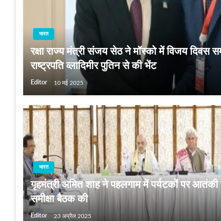
भारत
रक्षा राज्य मंत्री संजय सेठ ने मॉस्को में विजय दिवस स
राष्ट्रपति व्लादिमीर पुतिन से की भेंट
Editor
10 मई 2025
भारत
गृहमंत्री अमित शाह ने पहलगाम में पर्यटकों पर आतंकी 
समीक्षा बैठक की
Editor
23 अप्रैल 2025