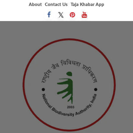
Skip
About
Contact Us
Taja Khabar App
to
content