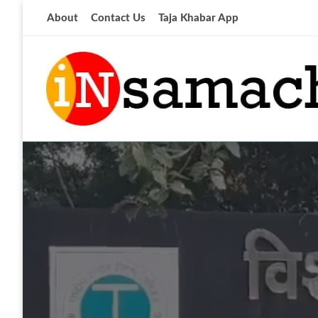
Skip
About
Contact Us
Taja Khabar App
to
content
आज की ताजा खबर
insamachar