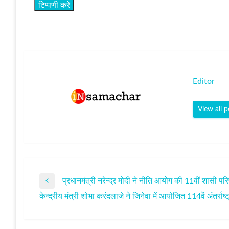
Editor
View all p
प्रधानमंत्री नरेन्द्र मोदी ने नीति आयोग की 11वीं शासी प
पोस्ट
Previous
केन्‍द्रीय मंत्री शोभा करंदलाजे ने जिनेवा में आयोजित 114वें अंतर्रा
Post
Next
नेविगेशन
Post