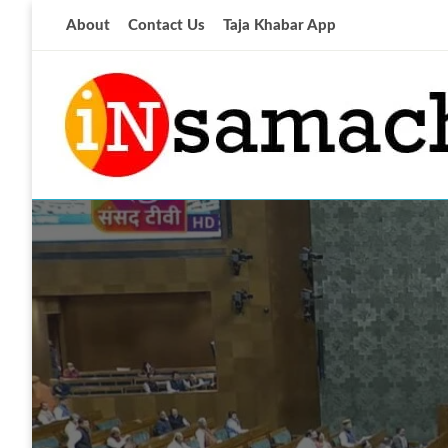
Skip
About
Contact Us
Taja Khabar App
to
content
आज की ताजा खबर
insamachar