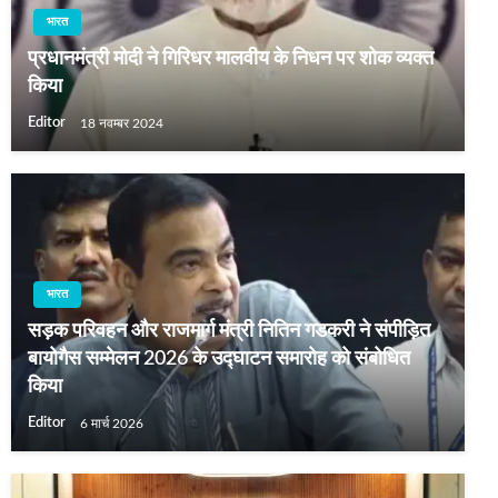
भारत
प्रधानमंत्री मोदी ने गिरिधर मालवीय के निधन पर शोक व्यक्त
किया
Editor
18 नवम्बर 2024
भारत
सड़क परिवहन और राजमार्ग मंत्री नितिन गडकरी ने संपीड़ित
बायोगैस सम्मेलन 2026 के उद्घाटन समारोह को संबोधित
किया
Editor
6 मार्च 2026