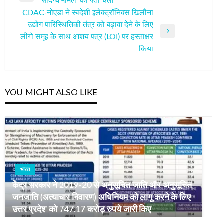
संदिग्ध मामलों का पता चला
नेविगेशन
Post
CDAC-नोएडा ने स्वदेशी इलेक्ट्रॉनिक्स खिलौना
उद्योग पारिस्थितिकी तंत्र को बढ़ावा देने के लिए
Next
लीगो समूह के साथ आशय पत्र (LOI) पर हस्ताक्षर
Post
किया
YOU MIGHT ALSO LIKE
भारत
केंद्र सरकार ने 2019-20 से अनुसूचित जाति और अनुसूचित
जनजाति (अत्याचार निवारण) अधिनियम को लागू करने के लिए
उत्तर प्रदेश को 747.17 करोड़ रुपये जारी किए