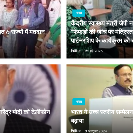
भारत
केंद्रीय स्वास्थ्य मंत्री जेपी 
त 6 राज्यों में मतदान
“फेफड़ों की जांच पर मंत्रिस
पार्टनरशिप के कार्यक्रम को
Editor
21 मई 2026
भारत
 नरेंद्र मोदी को टेलीफोन
भारत ने उच्च स्तरीय सम्मेलन 
बढ़ाया
Editor
3 अक्टूबर 2024