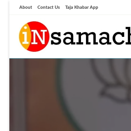
Skip
About
Contact Us
Taja Khabar App
to
content
आज की ताजा खबर
insamachar