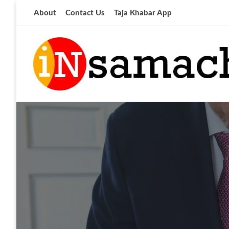
Skip
About
Contact Us
Taja Khabar App
to
content
आज की ताजा खबर
insamachar