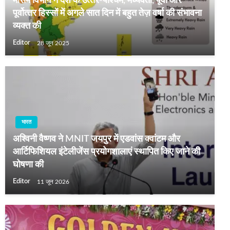
मौसम विभाग ने देश के उत्‍तर-पश्चिम, मध्‍यवर्ती, पूर्वी और
पूर्वोत्‍तर हिस्‍सों में अगले सात दिन में बहुत तेज़ वर्षा की संभावना
व्यक्त की
Editor
28 जून 2025
भारत
अश्विनी वैष्णव ने MNIT जयपुर में एडवांस क्वांटम और
आर्टिफिशियल इंटेलीजेंस प्रयोगशालाएं स्थापित किए जाने की
घोषणा की
Editor
11 जून 2026