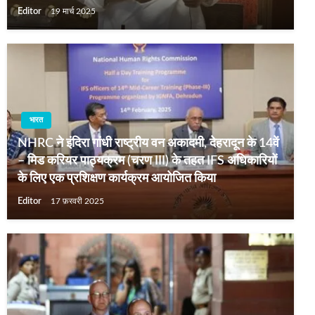
Editor
19 मार्च 2025
भारत
NHRC ने इंदिरा गांधी राष्ट्रीय वन अकादमी, देहरादून के 14वें
– मिड करियर पाठ्यक्रम (चरण III) के तहत IFS अधिकारियों
के लिए एक प्रशिक्षण कार्यक्रम आयोजित किया
Editor
17 फ़रवरी 2025