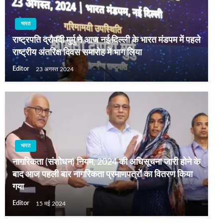
भारत
राष्ट्रपति द्रौपदी मुर्मु ने आज नई दिल्ली के भारत मंडपम में पहले
राष्ट्रीय अंतरिक्ष दिवस समारोह में भाग लिया
Editor
23 अगस्त 2024
भारत
नागरिकता (संशोधन) नियम, 2024 की अधिसूचना जारी होने के
बाद आज पहली बार नागरिकता प्रमाणपत्रों का वितरण किया
गया
Editor
15 मई 2024