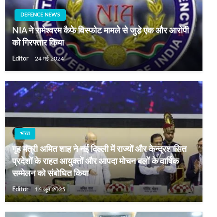
DEFENCE NEWS
NIA ने रामेश्‍वरम कैफे विस्‍फोट मामले से जुडे़ एक और आरोपी
को गिरफ्तार किया
Editor
24 मई 2024
भारत
गृह मंत्री अमित शाह ने नई दिल्ली में राज्यों और केन्द्रशासित
प्रदेशों के राहत आयुक्तों और आपदा मोचन बलों के वार्षिक
सम्मेलन को संबोधित किया
Editor
16 जून 2025