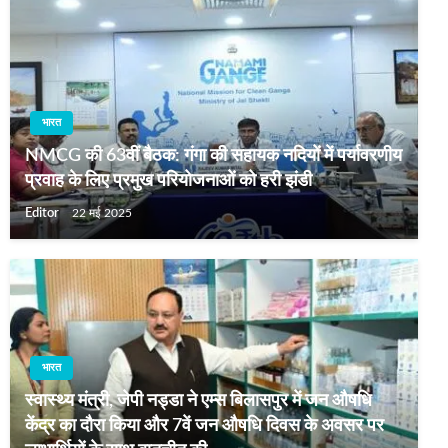
भारत
NMCG की 63वीं बैठक: गंगा की सहायक नदियों में पर्यावरणीय
प्रवाह के लिए प्रमुख परियोजनाओं को हरी झंडी
Editor
22 मई 2025
भारत
स्वास्थ्य मंत्री, जेपी नड्डा ने एम्स बिलासपुर में जन औषधि
केंद्र का दौरा किया और 7वें जन औषधि दिवस के अवसर पर