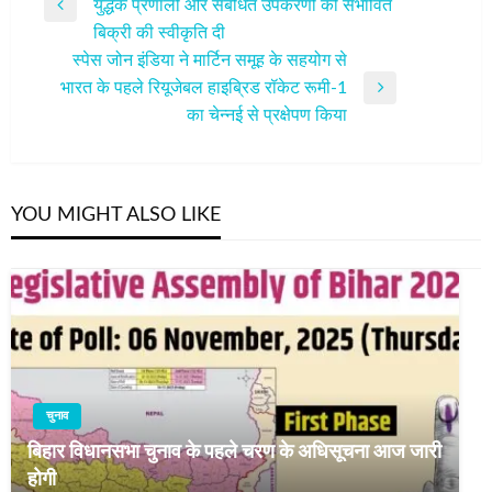
युद्धक प्रणाली और संबंधित उपकरणों की संभावित
नेविगेशन
Previous
बिक्री की स्वीकृति दी
Post
स्‍पेस जोन इंडिया ने मार्टिन समूह के सहयोग से
भारत के पहले रियूजेबल हाइब्रिड रॉकेट रूमी-1
Next
का चेन्‍नई से प्रक्षेपण किया
Post
YOU MIGHT ALSO LIKE
चुनाव
बिहार विधानसभा चुनाव के पहले चरण के अधिसूचना आज जारी
होगी