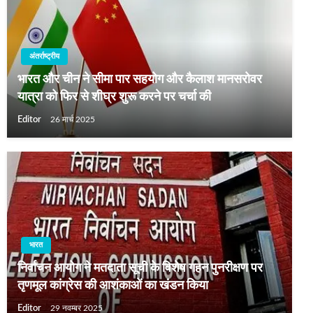
अंतर्राष्ट्रीय
भारत और चीन ने सीमा पार सहयोग और कैलाश मानसरोवर
यात्रा को फिर से शीघ्र शुरू करने पर चर्चा की
Editor
26 मार्च 2025
भारत
निर्वाचन आयोग ने मतदाता सूची के विशेष गहन पुनरीक्षण पर
तृणमूल कांग्रेस की आशंकाओं का खंडन किया
Editor
29 नवम्बर 2025