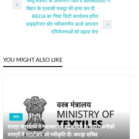
पोस्ट
जम्मू-कश्मीर के अनंतनाग जिले में आतंकवादियों ने
Previous
बिहार के प्रवासी मजदूर की हत्या कर दी
नेविगेशन
Post
IREDA का गिफ्ट सिटी कार्यालय हरित
हाइड्रोजन और नवीकरणीय ऊर्जा उत्पादन
Next
परियोजनाओं को बढ़ावा देगा
Post
YOU MIGHT ALSO LIKE
भारत
वस्‍त्र मंत्रालय ने नवाचार को बढ़ावा देने के लिए तकनीकी
वस्त्रों में स्टार्टअप को स्‍वीकृति दीः कपड़ा सचिव