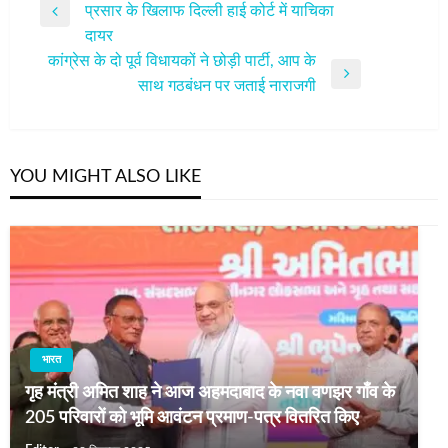
प्रसार के खिलाफ दिल्ली हाई कोर्ट में याचिका
नेविगेशन
Previous
दायर
Post
कांग्रेस के दो पूर्व विधायकों ने छोड़ी पार्टी, आप के
Next
साथ गठबंधन पर जताई नाराजगी
Post
YOU MIGHT ALSO LIKE
भारत
गृह मंत्री अमित शाह ने आज अहमदाबाद के नवा वणझर गाँव के
205 परिवारों को भूमि आवंटन प्रमाण-पत्र वितरित किए