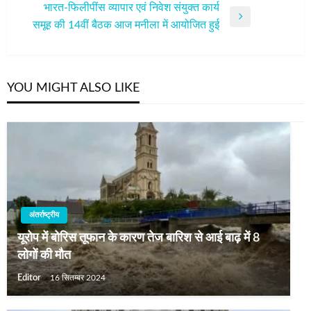
नेविगेशन
भारत-फिलीपींस व्यापार एवं निवेश संयुक्त कार्य
Post
Next
समूह की 14वीं बैठक आज मनीला में आयोजित हुई
Post
YOU MIGHT ALSO LIKE
अंतर्राष्ट्रीय
यूरोप में बोरिस तूफान के कारण तेज बारिश से आई बाढ़ में 8
लोगों की मौत
Editor
16 सितम्बर 2024