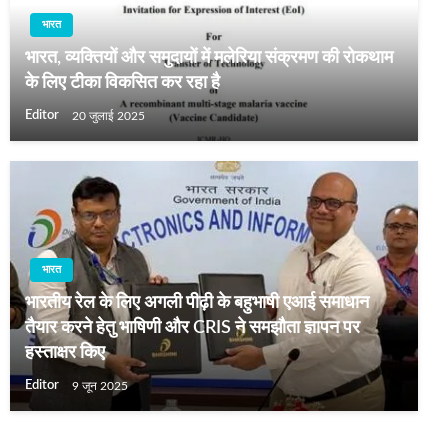
भारत
भारत, व्‍यक्तियों और समुदायों में मलेरिया संक्रमण की रोकथाम
के लिए टीका विकसित कर रहा है
Editor
20 जुलाई 2025
भारत
भारतीय रेल के लिए अगली पीढ़ी के बहुभाषी एआई समाधान
तैयार करने हेतु भाषिणी और CRIS ने समझौता ज्ञापन पर
हस्ताक्षर किए
Editor
9 जून 2025