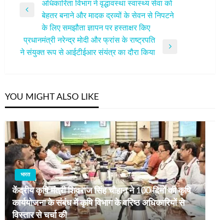
अधिकारिता विभाग ने वृद्धावस्था स्वास्थ्य सेवा को
नेविगेशन
Previous
बेहतर बनाने और मादक द्रव्यों के सेवन से निपटने
Post
के लिए समझौता ज्ञापन पर हस्ताक्षर किए
प्रधानमंत्री नरेन्द्र मोदी और फ्रांस के राष्ट्रपति
Next
ने संयुक्त रूप से आईटीईआर संयंत्र का दौरा किया
Post
YOU MIGHT ALSO LIKE
भारत
केंद्रीय कृषि मंत्री शिवराज सिंह चौहान ने 100 दिनों की कृषि
कार्ययोजना के संबंध में कृषि विभाग के वरिष्ठ अधिकारियों से
विस्तार से चर्चा की