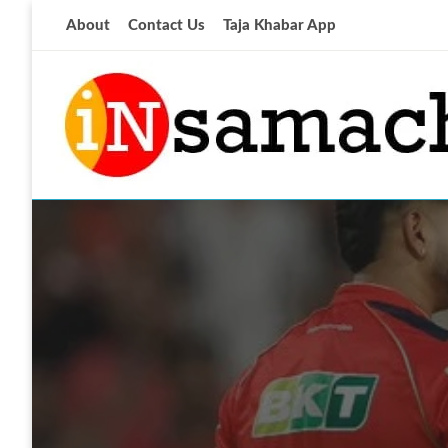
Skip
About
Contact Us
Taja Khabar App
to
content
आज की ताजा खबर
insamachar