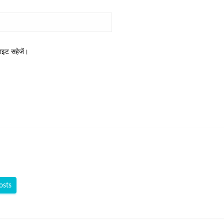
साइट सहेजें।
osts