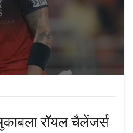
मुकाबला रॉयल चैलेंजर्स