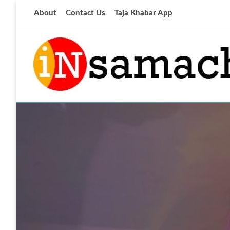
Skip
About
Contact Us
Taja Khabar App
to
content
आज की ताजा खबर
insamachar