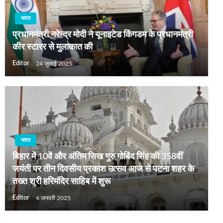
भारत
प्रधानमंत्री नरेन्‍द्र मोदी ने यूनाइटेड किंगडम के प्रधानमंत्री
कीर स्टारर से मुलाकात की
Editor
24 जुलाई 2025
भारत
बिहार में 10वें और अंतिम सिख गुरु गोबिंद सिंह की 358वीं
जयंती पर तीन दिवसीय प्रकाश उत्सव आज से पटना शहर के
तख्त श्री हरिमंदिर साहिब में शुरू
Editor
4 जनवरी 2025