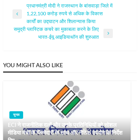
पोस्ट
प्रधानमंत्री मोदी ने राजस्थान के बांसवाड़ा जिले में
1,22,100 करोड़ रुपये से अधिक के विकास
नेविगेशन
Previous
कार्यों का उद्घाटन और शिलान्यास किया
Post
समुद्री प्लास्टिक कचरे का मुकाबला करने के लिए
Next
भारत-ईयू आइडियाथॉन की शुरुआत
Post
YOU MIGHT ALSO LIKE
चुनाव
ECI ने राजनीतिक दलों और उनके प्रतिनिधियों को सोशल
मीडिया मंचों के जिम्मेदारी के साथ और नैतिक उपयोग के निर्देश