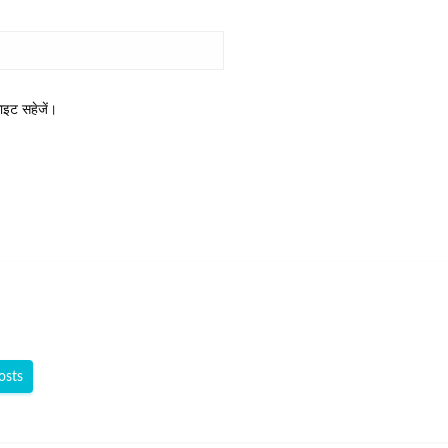
साइट सहेजें।
osts