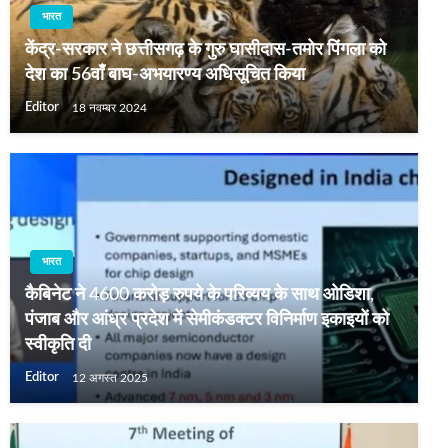
भारत
केंद्र-सरकार ने छत्तीसगढ़ के गुरु घासीदास-तमोर पिंगला को
देश का 56वांँ बाघ-अभयारण्य अधिसूचित किया
Editor
18 नवम्बर 2024
भारत
कैबिनेट ने 4600 करोड़ रुपये के परिव्यय के साथ ओडिशा,
पंजाब और आंध्र प्रदेश में सेमीकंडक्टर विनिर्माण इकाइयों को
स्वीकृति दी
Editor
12 अगस्त 2025