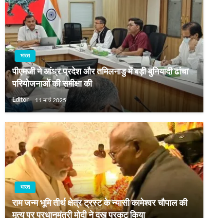
भारत
पीएमजी ने आंध्र प्रदेश और तमिलनाडु में बड़ी बुनियादी ढांचा
परियोजनाओं की समीक्षा की
Editor
11 मार्च 2025
भारत
राम जन्‍म भूमि तीर्थ क्षेत्र ट्रस्‍ट के न्‍यासी कामेश्‍वर चौपाल की
मृत्‍यु पर प्रधानमंत्री मोदी ने दुख प्रकट किया