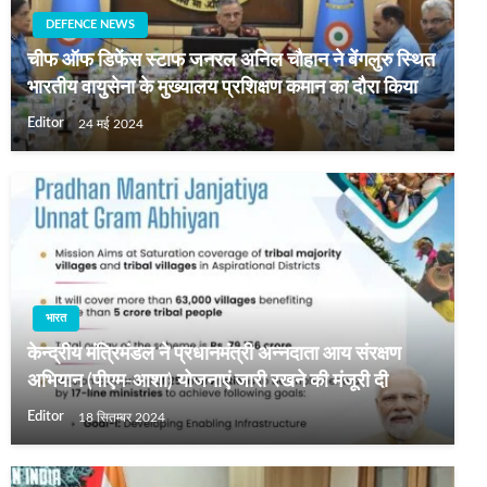
DEFENCE NEWS
चीफ ऑफ डिफेंस स्टाफ जनरल अनिल चौहान ने बेंगलुरु स्थित
भारतीय वायुसेना के मुख्यालय प्रशिक्षण कमान का दौरा किया
Editor
24 मई 2024
भारत
केन्द्रीय मंत्रिमंडल ने प्रधानमंत्री अन्नदाता आय संरक्षण
अभियान (पीएम-आशा) योजनाएं जारी रखने की मंजूरी दी
Editor
18 सितम्बर 2024