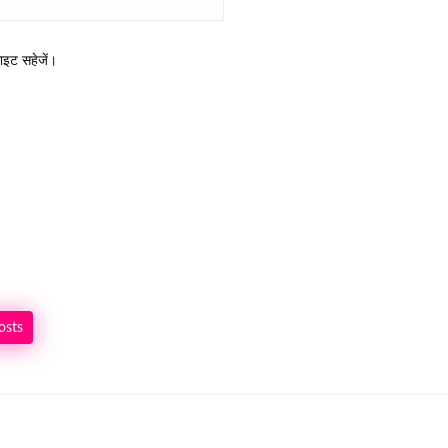
साइट सहेजें।
osts