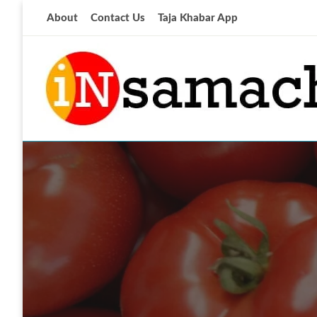
Skip
About
Contact Us
Taja Khabar App
to
content
आज की ताजा खबर
insamachar