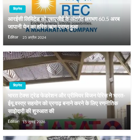
बिज़नेस
आरईसी लिमिटेड को एसएसीई के अंतर्गत लगभग 60.5 अरब
जापानी येन का हरित ऋण प्राप्त हुआ
Editor
25 अप्रैल 2024
बिज़नेस
भारत टेक्स ट्रेड फेडरेशन और प्रीमियर विजन पेरिस ने भारत-
ईयू वस्त्र सहयोग को प्रगाढ़ बनाने करने के लिए रणनीतिक
साझेदारी की शुरुआत की
Editor
15 जुलाई 2026