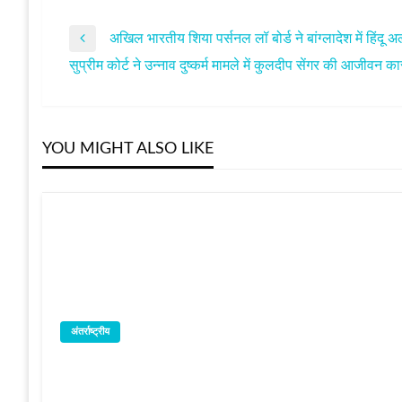
अखिल भारतीय शिया पर्सनल लॉ बोर्ड ने बांग्लादेश में हिंदू 
पोस्ट
Previous
सुप्रीम कोर्ट ने उन्नाव दुष्‍कर्म मामले में कुलदीप सेंगर की आजी
Post
Next
नेविगेशन
Post
YOU MIGHT ALSO LIKE
अंतर्राष्ट्रीय
पाकिस्तान में अगस्त में 59 आतंकवादी हमले हुए, जिनम
Editor
3 सितम्बर 2024