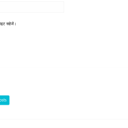
साइट सहेजें।
osts