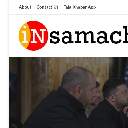
Skip
About
Contact Us
Taja Khabar App
to
content
आज की ताजा खबर
insamachar