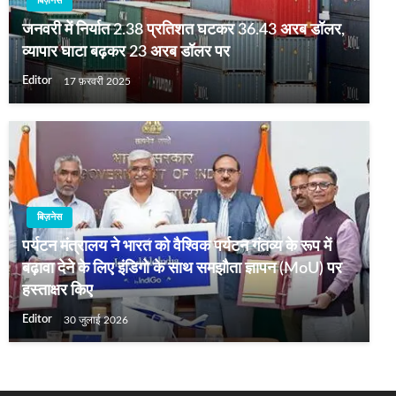
बिज़नेस
जनवरी में निर्यात 2.38 प्रतिशत घटकर 36.43 अरब डॉलर,
व्यापार घाटा बढ़कर 23 अरब डॉलर पर
Editor
17 फ़रवरी 2025
बिज़नेस
पर्यटन मंत्रालय ने भारत को वैश्विक पर्यटन गंतव्य के रूप में
बढ़ावा देने के लिए इंडिगो के साथ समझौता ज्ञापन (MoU) पर
हस्ताक्षर किए
Editor
30 जुलाई 2026