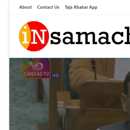
Skip
About
Contact Us
Taja Khabar App
to
content
आज की ताजा खबर
insamachar