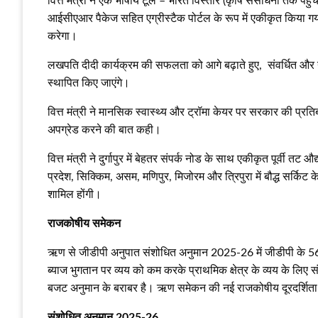
वित्त मंत्री ने एक भाषीय टूल – भारत विस्‍तार (कृषि संसाधनों तक प
आईसीएआर पैकेज सहित एग्रीस्‍टैक पोर्टल के रूप में एकीकृत किया गया
करेगा।
लखपति दीदी कार्यक्रम की सफलता को आगे बढ़ाते हुए, संवर्धित और नवाचा
स्‍थापित किए जाएंगे।
वित्त मंत्री ने मानसिक स्‍वास्‍थ्‍य और ट्रॉमा केयर पर सरकार की प्रतिबद्
अपग्रेड करने की बात कही।
वित्त मंत्री ने दुर्गापुर में बेहतर संपर्क नोड के साथ एकीकृत पूर्वी तट
प्रदेश, सिक्किम, असम, मणिपुर, मिजोरम और त्रिपुरा में बौद्ध सर्किट के
शामिल होंगी।
राजकोषीय समेकन
ऋण से जीडीपी अनुपात संशोधित अनुमान 2025-26 में जीडीपी के 56
ब्‍याज भुगतान पर व्‍यय को कम करके प्राथमिक क्षेत्र के व्‍यय के 
बजट अनुमान के बराबर है। ऋण समेकन की नई राजकोषीय दूरदर्शिता 
संशोधित अनुमान 2025-26