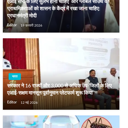
एआई सभी के लिए सुलभ होनी चाहिए और ग्लोबल साउथ की
प्राथमिकताओं को शासन के केंद्र में रखा जाना चाहिए:
प्रधानमंत्री मोदी
Editor
19 फ़रवरी 2026
भारत
सरकार ने 16 राज्यों और 3,000 से अधिक उप-जिलों के लिए
एआई-सक्षम मानसून पूर्वानुमान प्लेटफार्म शुरू किया
Editor
12 मई 2026