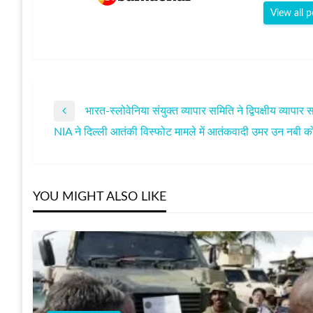
View all p
भारत-स्लोवेनिया संयुक्त व्यापार समिति ने द्विपक्षीय व्यापार
पोस्ट
Previous
NIA ने दिल्ली आतंकी विस्फोट मामले में आतंकवादी उमर उन नबी को
Post
Next
नेविगेशन
Post
YOU MIGHT ALSO LIKE