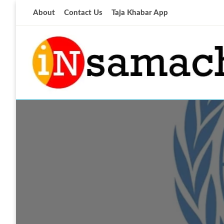
Skip
About
Contact Us
Taja Khabar App
to
content
आज की ताजा खबर
insamachar