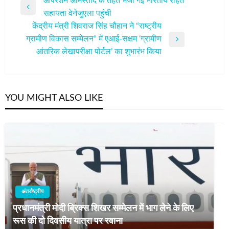
पोस्ट
ऑपरेशन अमिस्ताद के तहत भेजी गई भारतीय राहत
Previous
सहायता वेनेजुएला पहुंची
नेविगेशन
Post
केंद्रीय मंत्री शिवराज सिंह चौहान ने “राष्ट्रीय
ग्रामीण विकास सम्मेलन” में एआई-सक्षम ‘ग्रामीण
Next
आंतरिक लेखापरीक्षा पोर्टल’ का शुभारंभ किया
Post
YOU MIGHT ALSO LIKE
अंतर्राष्ट्रीय
प्रधानमंत्री मोदी ब्रिक्स शिखर सम्मेलन में भाग लेने के लिए
रूस की दो दिवसीय यात्रा पर रवाना