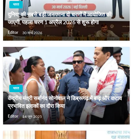
भारत
दुनिया की सबसे बड़ी जनगणना दो चरणों में आयोजित की
जाएगी, पहला चरण 1 अप्रैल 2026 से शुरू होगा
Editor
30 मार्च 2026
भारत
केंद्रीय मंत्री सर्बानंद सोनोवाल ने डिब्रूगढ़ में बाढ़ और कटाव
प्रभावित इलाकों का दौरा किया
Editor
14 जून 2025