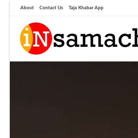
Skip
About
Contact Us
Taja Khabar App
to
content
आज की ताजा खबर
insamachar