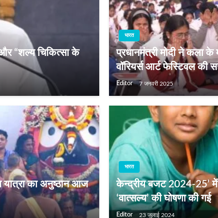
भारत
” और “शल्य चिकित्सा के
प्रधानमंत्री मोदी ने कला के 
वॉरियर्स आर्ट फेस्टिवल की 
Editor
7 जनवरी 2025
भारत
न यात्रा का अनुष्ठान आज
केन्‍द्रीय बजट 2024-25’ मे
‘वात्सल्य’ की घोषणा की गई
Editor
23 जुलाई 2024