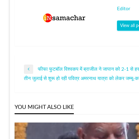
Editor
View all p
फीफा फुटबॉल विश्‍वकप में ब्राजील ने जापान को 2-1 से ह
पोस्ट
Previous
तीन जुलाई से शुरू हो रही पवित्र अमरनाथ यात्रा को लेकर जम्मू-कश्म
Post
Next
नेविगेशन
Post
YOU MIGHT ALSO LIKE