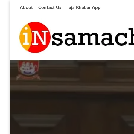
Skip
About
Contact Us
Taja Khabar App
to
content
आज की ताजा खबर
insamachar