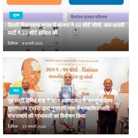
चुनाव
दिल्‍ली विधानसभा चुनाव में भाजपा ने 48 सीटें जीती, आम आदमी
पार्टी ने 22 सीटें हासिल की
Editor
8 फ़रवरी 2025
भारत
गृह मंत्री अमित शाह ने आज अहमदाबाद में ‘सस्तु साहित्य
मुद्रणालय ट्रस्ट’ द्वारा गुजराती भाषा में प्रकाशित आदि
शंकराचार्य की ग्रंथावली का विमोचन किया
Editor
15 जनवरी 2026