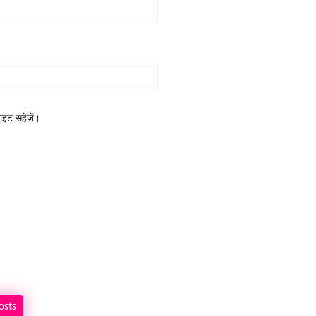
साइट सहेजें।
osts