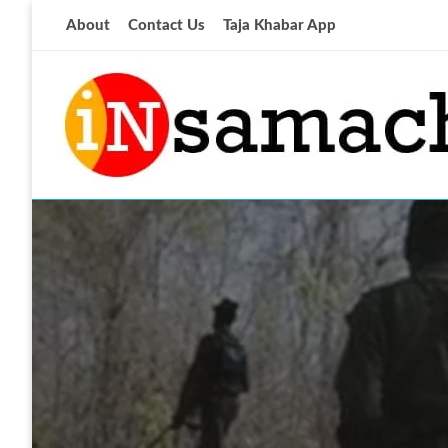
Skip
About
Contact Us
Taja Khabar App
to
content
आज की ताजा खबर
insamachar