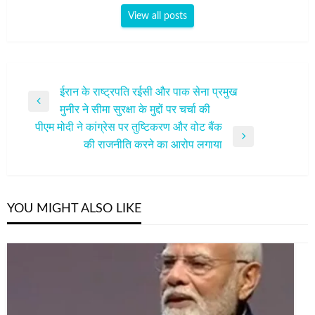
View all posts
पोस्ट
ईरान के राष्ट्रपति रईसी और पाक सेना प्रमुख
Previous
मुनीर ने सीमा सुरक्षा के मुद्दों पर चर्चा की
नेविगेशन
Post
पीएम मोदी ने कांग्रेस पर तुष्टिकरण और वोट बैंक
Next
की राजनीति करने का आरोप लगाया
Post
YOU MIGHT ALSO LIKE