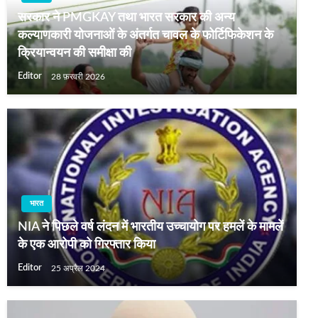
सरकार ने PMGKAY तथा भारत सरकार की अन्य
कल्याणकारी योजनाओं के अंतर्गत चावल के फोर्टिफिकेशन के
क्रियान्वयन की समीक्षा की
Editor
28 फ़रवरी 2026
भारत
NIA ने पिछले वर्ष लंदन में भारतीय उच्‍चायोग पर हमलें के मामलें
के एक आरोपी को गिरफ्तार किया
Editor
25 अप्रैल 2024