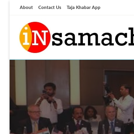
Skip
About
Contact Us
Taja Khabar App
to
content
आज की ताजा खबर
insamachar