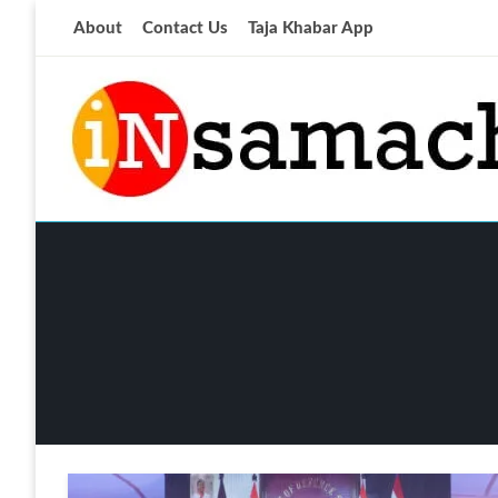
Skip
About
Contact Us
Taja Khabar App
to
content
आज की ताजा खबर
insamachar