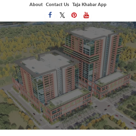
Skip
About
Contact Us
Taja Khabar App
to
content