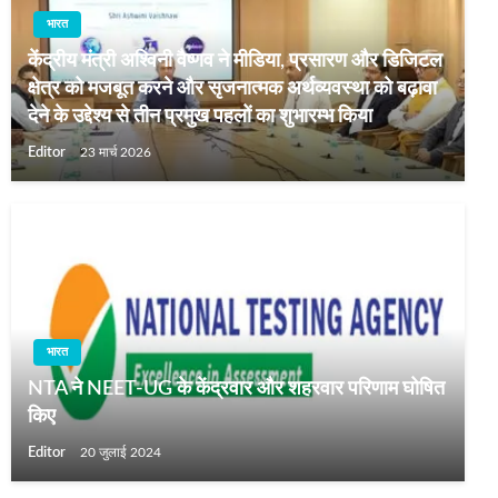
भारत
केंद्रीय मंत्री अश्विनी वैष्णव ने मीडिया, प्रसारण और डिजिटल
क्षेत्र को मजबूत करने और सृजनात्मक अर्थव्यवस्था को बढ़ावा
देने के उद्देश्य से तीन प्रमुख पहलों का शुभारम्भ किया
Editor
23 मार्च 2026
भारत
NTA ने NEET-UG के केंद्रवार और शहरवार परिणाम घोषित
किए
Editor
20 जुलाई 2024