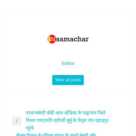
Editor
View all posts
पोस्ट
प्रधानमंत्री मोदी आज ओडिशा के मयूरभंज जिले
स्थित राष्ट्रपति द्रौपदी मुर्मु के पैतृक गांव पहाड़पुर
नेविगेशन
Previous
पहुंचे
Post
मौसम विभाग ने पश्चिम बंगाल के तराई क्षेत्रों और