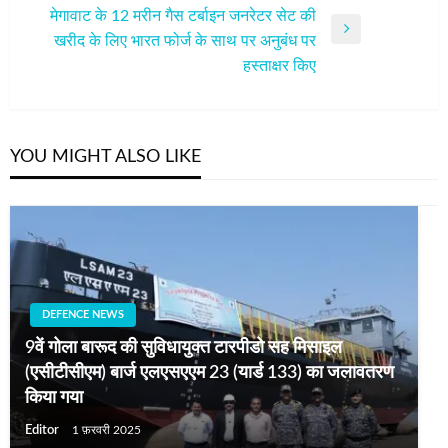
मेगावाट के 12 मरीन गैस टर्बाइन जनरेटर सेट की
Next
खरीद के लिए भारत फोर्ज के साथ पर अनुबंध पर
Post
हस्ताक्षर किए
YOU MIGHT ALSO LIKE
DEFENCE NEWS
9वें गोला बारूद की सुविधायुक्त टारपीडो सह मिसाइल
(एसीटीसीएम) बार्ज एलएसएएम 23 (यार्ड 133) का जलावतरण
किया गया
Editor
1 फ़रवरी 2025