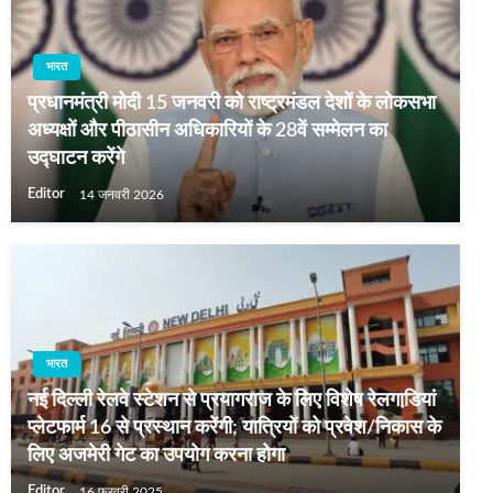
भारत
प्रधानमंत्री मोदी 15 जनवरी को राष्ट्रमंडल देशों के लोकसभा
अध्यक्षों और पीठासीन अधिकारियों के 28वें सम्मेलन का
उद्घाटन करेंगे
Editor
14 जनवरी 2026
भारत
नई दिल्ली रेलवे स्टेशन से प्रयागराज के लिए विशेष रेलगाडि़यां
प्लेटफार्म 16 से प्रस्थान करेंगी; यात्रियों को प्रवेश/निकास के
लिए अजमेरी गेट का उपयोग करना होगा
Editor
16 फ़रवरी 2025