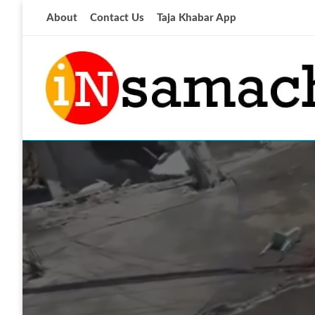
Skip
About
Contact Us
Taja Khabar App
to
content
आज की ताजा खबर
insamachar