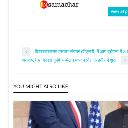
View all p
विशाखापत्तनम इस्‍पात संयंत्र (वीएसपी) में आग दुर्घटना में
पोस्ट
Previous
अंतर्राष्‍ट्रीय ब्रिक्‍स कृषि सम्‍मेलन मध्य प्रदेश के इंदौर में शुरू
Post
Next
नेविगेशन
Post
YOU MIGHT ALSO LIKE